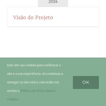
2024
Visão do Projeto
Este site usa cookies para melhorar o
©Urze
2026 - Todos os direitos reservados. |
site e a sua experiência. Ao continuar a
OK
navegar no site está a concordar em
aceitar a
Política de Privacidade e
Facebook
Instagram
LinkedIn
YouTube
Cookies.