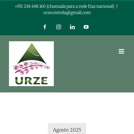
Skip
+351 238 498 160 (chamada para a rede fixa nacional)
|
urze.estrela@gmail.com
to
content
Facebook
Instagram
LinkedIn
YouTube
Agosto 2025