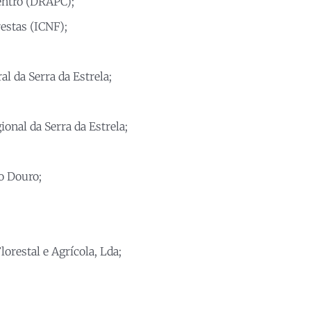
Centro (DRAPC);
restas (ICNF);
 da Serra da Estrela;
nal da Serra da Estrela;
o Douro;
restal e Agrícola, Lda;