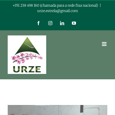
Skip
+351 238 498 160 (chamada para a rede fixa nacional)
|
urze.estrela@gmail.com
to
content
Facebook
Instagram
LinkedIn
YouTube
View