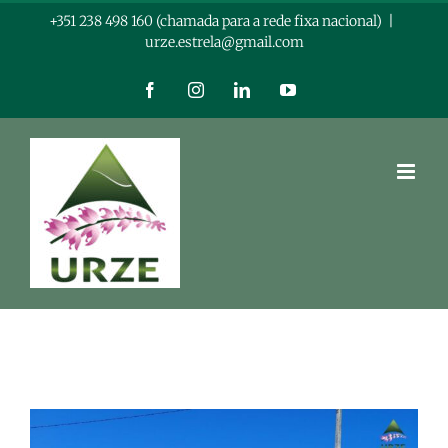
Skip
+351 238 498 160 (chamada para a rede fixa nacional)
|
urze.estrela@gmail.com
to
content
Facebook
Instagram
LinkedIn
YouTube
View