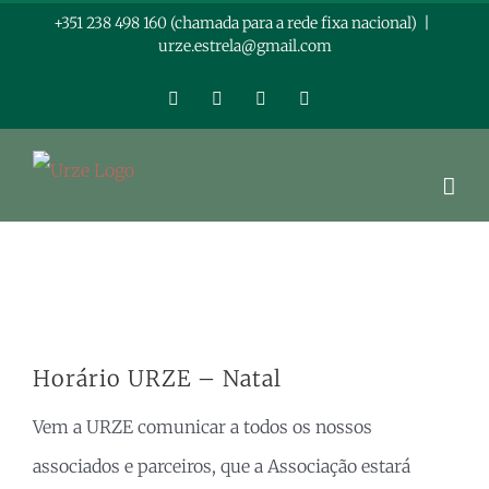
Skip
+351 238 498 160 (chamada para a rede fixa nacional)
|
urze.estrela@gmail.com
to
content
Facebook
Instagram
LinkedIn
YouTube
View
Horário URZE – Natal
Larger
Vem a URZE comunicar a todos os nossos
Image
associados e parceiros, que a Associação estará