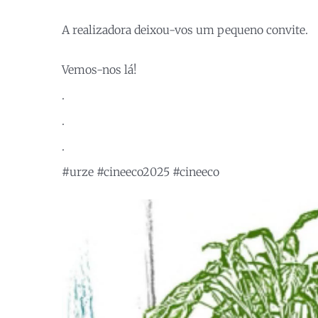
A realizadora deixou-vos um pequeno convite.
Vemos-nos lá!
.
.
.
#urze
#cineeco2025
#cineeco
Reprodutor
de
vídeo