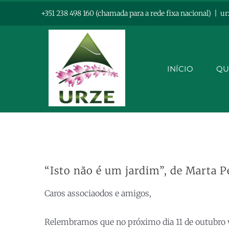
Skip
+351 238 498 160 (chamada para a rede fixa nacional)
|
ur
to
content
INÍCIO
QU
“Isto não é um jardim”, de Marta P
Caros associaodos e amigos,
Relembramos que no próximo dia 11 de outubro va