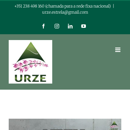
Skip
+351 238 498 160 (chamada para a rede fixa nacional)
|
urze.estrela@gmail.com
to
content
Facebook
Instagram
LinkedIn
YouTube
View