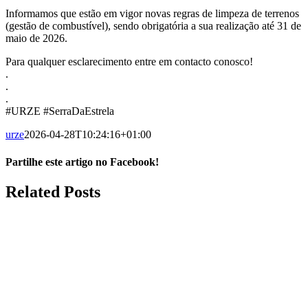
Informamos que estão em vigor novas regras de limpeza de terrenos
(gestão de combustível), sendo obrigatória a sua realização até 31 de
maio de 2026.
Para qualquer esclarecimento entre em contacto conosco!
.
.
.
#URZE
#SerraDaEstrela
urze
2026-04-28T10:24:16+01:00
Partilhe este artigo no Facebook!
Facebook
Related Posts