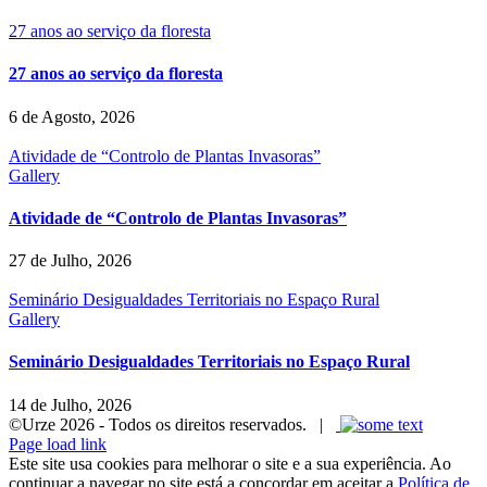
27 anos ao serviço da floresta
27 anos ao serviço da floresta
6 de Agosto, 2026
Atividade de “Controlo de Plantas Invasoras”
Gallery
Atividade de “Controlo de Plantas Invasoras”
27 de Julho, 2026
Seminário Desigualdades Territoriais no Espaço Rural
Gallery
Seminário Desigualdades Territoriais no Espaço Rural
14 de Julho, 2026
©Urze
2026 - Todos os direitos reservados. |
Facebook
Instagram
LinkedIn
YouTube
Page load link
Este site usa cookies para melhorar o site e a sua experiência. Ao
continuar a navegar no site está a concordar em aceitar a
Política de