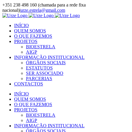
Skip
+351 238 498 160 (chamada para a rede fixa
to
nacional)
|
urze.estrela@gmail.com
content
Facebook
Instagram
LinkedIn
YouTube
INÍCIO
QUEM SOMOS
O QUE FAZEMOS
PROJETOS
BIOESTRELA
AIGP
INFORMAÇÃO INSTITUCIONAL
ÓRGÃOS SOCIAIS
ESTATUTOS
SER ASSOCIADO
PARCERIAS
CONTACTOS
INÍCIO
QUEM SOMOS
O QUE FAZEMOS
PROJETOS
BIOESTRELA
AIGP
INFORMAÇÃO INSTITUCIONAL
ÓRGÃOS SOCIAIS