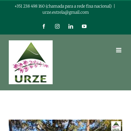
Skip
+351 238 498 160 (chamada para a rede fixa nacional)
|
urze.estrela@gmail.com
to
content
Facebook
Instagram
LinkedIn
YouTube
View