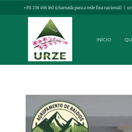
Skip
+351 238 498 160 (chamada para a rede fixa nacional)
|
ur
to
content
INÍCIO
QU
View
Larger
Image