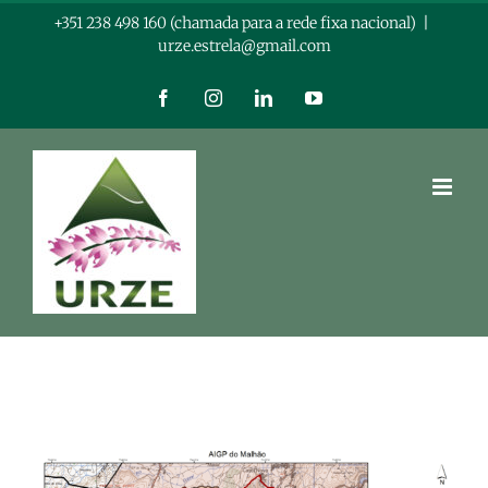
Skip
+351 238 498 160 (chamada para a rede fixa nacional)
|
urze.estrela@gmail.com
to
content
Facebook
Instagram
LinkedIn
YouTube
View