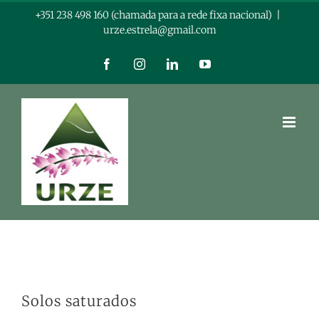
Skip
+351 238 498 160 (chamada para a rede fixa nacional)
|
urze.estrela@gmail.com
to
content
Facebook
Instagram
LinkedIn
YouTube
Solos saturados