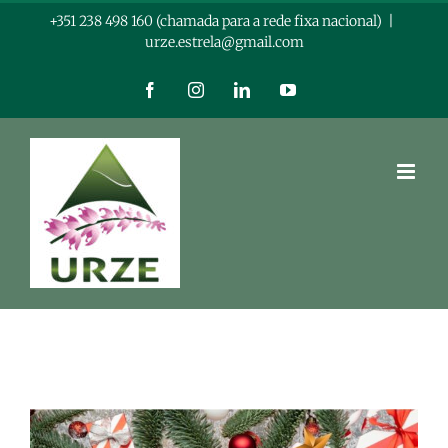
Skip
+351 238 498 160 (chamada para a rede fixa nacional)
|
urze.estrela@gmail.com
to
content
Facebook
Instagram
LinkedIn
YouTube
View