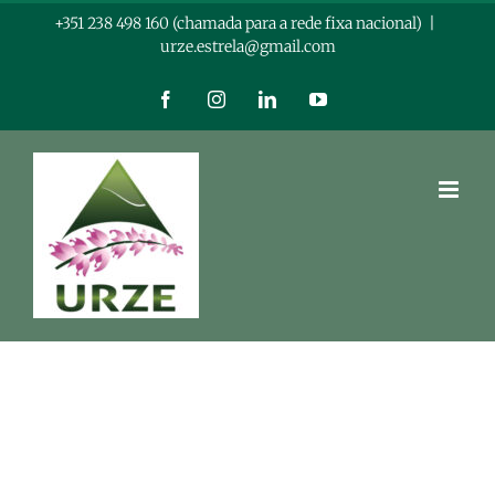
Skip
+351 238 498 160 (chamada para a rede fixa nacional)
|
urze.estrela@gmail.com
to
content
Facebook
Instagram
LinkedIn
YouTube
View