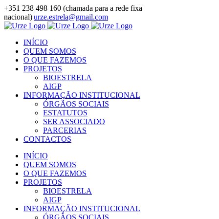
Skip
+351 238 498 160 (chamada para a rede fixa
to
nacional)
|
urze.estrela@gmail.com
content
Facebook
Instagram
LinkedIn
YouTube
INÍCIO
QUEM SOMOS
O QUE FAZEMOS
PROJETOS
BIOESTRELA
AIGP
INFORMAÇÃO INSTITUCIONAL
ÓRGÃOS SOCIAIS
ESTATUTOS
SER ASSOCIADO
PARCERIAS
CONTACTOS
INÍCIO
QUEM SOMOS
O QUE FAZEMOS
PROJETOS
BIOESTRELA
AIGP
INFORMAÇÃO INSTITUCIONAL
ÓRGÃOS SOCIAIS