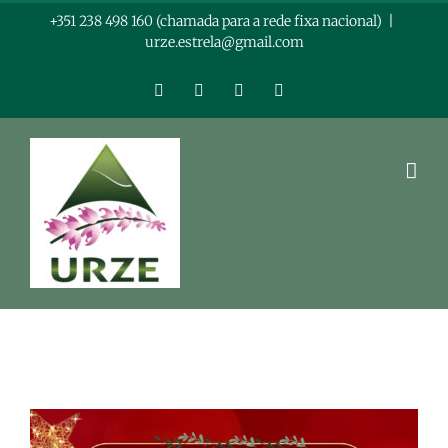
Skip
+351 238 498 160 (chamada para a rede fixa nacional)
|
urze.estrela@gmail.com
to
content
Facebook
Instagram
LinkedIn
YouTube
View