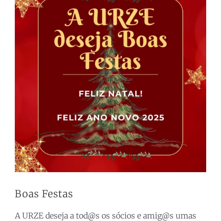
Larger
Image
Boas Festas
A URZE deseja a tod@s os sócios e amig@s umas