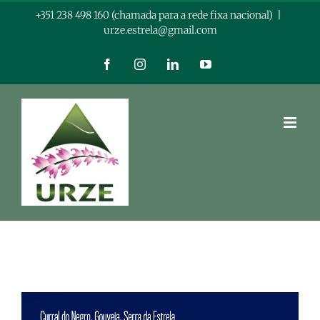
Skip
+351 238 498 160 (chamada para a rede fixa nacional)
|
urze.estrela@gmail.com
to
content
Facebook
Instagram
LinkedIn
YouTube
View