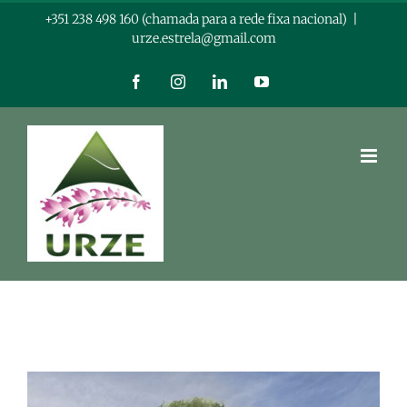
Skip
+351 238 498 160 (chamada para a rede fixa nacional)
|
urze.estrela@gmail.com
to
content
Facebook
Instagram
LinkedIn
YouTube
View