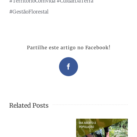
#TerritórioComVida #CuidarDaTerra
#GestãoFlorestal
Partilhe este artigo no Facebook!
Facebook
Related Posts