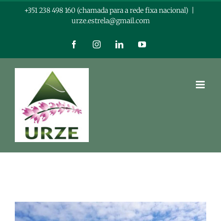
Skip
+351 238 498 160 (chamada para a rede fixa nacional)
|
urze.estrela@gmail.com
to
content
Facebook
Instagram
LinkedIn
YouTube
View