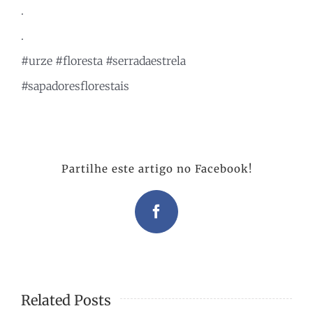
.
.
#urze
#floresta
#serradaestrela
#sapadoresflorestais
Partilhe este artigo no Facebook!
Facebook
Related Posts