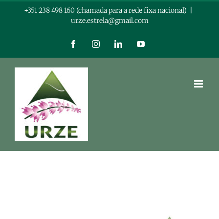
Skip
+351 238 498 160 (chamada para a rede fixa nacional)
|
urze.estrela@gmail.com
to
content
Facebook
Instagram
LinkedIn
YouTube
View