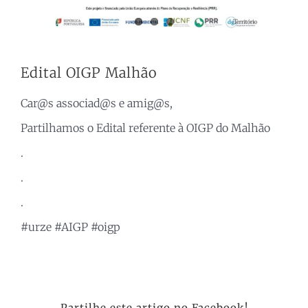
Edital OIGP Malhão
Car@s associad@s e amig@s,
Partilhamos o Edital referente à OIGP do Malhão
.
.
.
#urze #AIGP #oigp
Partilhe este artigo no Facebook!