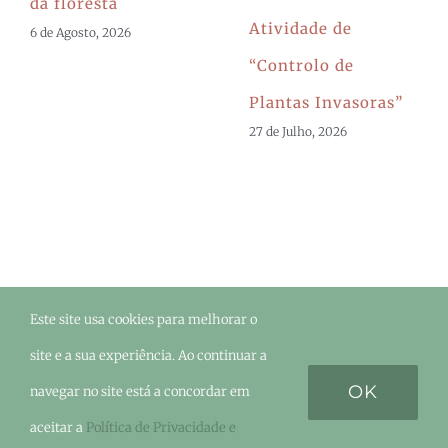
da floresta
Atividade de
6 de Agosto, 2026
“Controlo de
Plantas Invasoras”
27 de Julho, 2026
Este site usa cookies para melhorar o
©Urze
2026 - Todos os direitos reservados. |
site e a sua experiência. Ao continuar a
OK
navegar no site está a concordar em
aceitar a
Política de Privacidade e
Facebook
Instagram
LinkedIn
YouTube