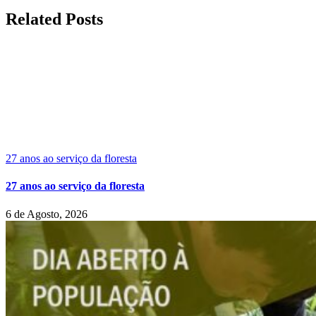
Facebook
Related Posts
27 anos ao serviço da floresta
27 anos ao serviço da floresta
6 de Agosto, 2026