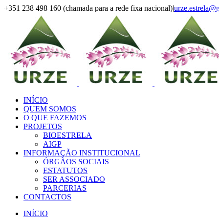
Skip
+351 238 498 160 (chamada para a rede fixa nacional)
|
urze.estrela@
to
Facebook
Instagram
LinkedIn
YouTube
content
INÍCIO
QUEM SOMOS
O QUE FAZEMOS
PROJETOS
BIOESTRELA
AIGP
INFORMAÇÃO INSTITUCIONAL
ÓRGÃOS SOCIAIS
ESTATUTOS
SER ASSOCIADO
PARCERIAS
CONTACTOS
INÍCIO