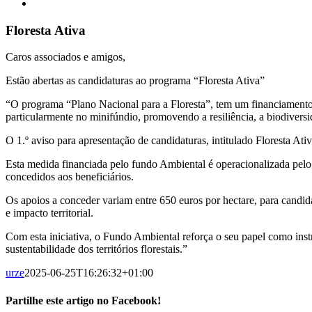
View
Larger
Image
Floresta Ativa
Caros associados e amigos,
Estão abertas as candidaturas ao programa “Floresta Ativa”
“O programa “Plano Nacional para a Floresta”, tem um financiamento 
particularmente no minifúndio, promovendo a resiliência, a biodiversid
O 1.º aviso para apresentação de candidaturas, intitulado Floresta At
Esta medida financiada pelo fundo Ambiental é operacionalizada pelo
concedidos aos beneficiários.
Os apoios a conceder variam entre 650 euros por hectare, para candidat
e impacto territorial.
Com esta iniciativa, o Fundo Ambiental reforça o seu papel como instr
sustentabilidade dos territórios florestais.”
urze
2025-06-25T16:26:32+01:00
Partilhe este artigo no Facebook!