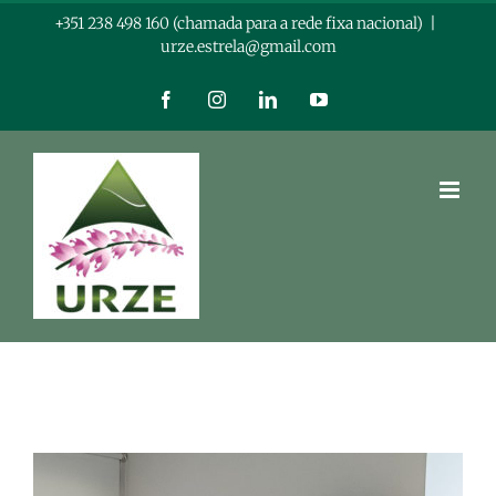
Skip
+351 238 498 160 (chamada para a rede fixa nacional)
|
urze.estrela@gmail.com
to
content
Facebook
Instagram
LinkedIn
YouTube
View