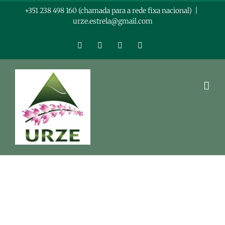
Skip
+351 238 498 160 (chamada para a rede fixa nacional)
|
urze.estrela@gmail.com
to
content
Facebook
Instagram
LinkedIn
YouTube