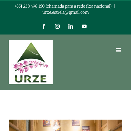
Skip
+351 238 498 160 (chamada para a rede fixa nacional)
|
urze.estrela@gmail.com
to
content
Facebook
Instagram
LinkedIn
YouTube
View