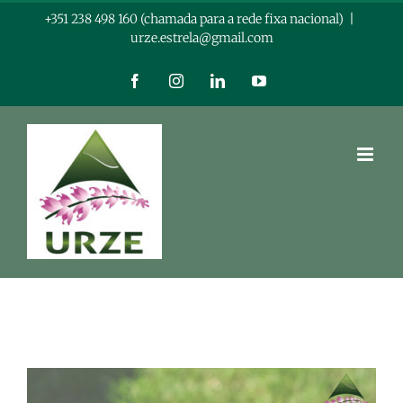
Skip
+351 238 498 160 (chamada para a rede fixa nacional)
|
urze.estrela@gmail.com
to
content
Facebook
Instagram
LinkedIn
YouTube
View