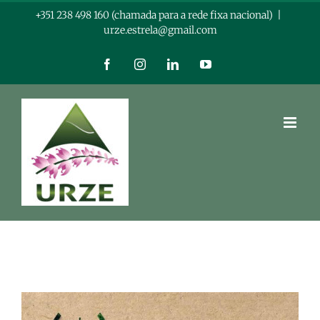
Skip
+351 238 498 160 (chamada para a rede fixa nacional)
|
urze.estrela@gmail.com
to
content
Facebook
Instagram
LinkedIn
YouTube
View