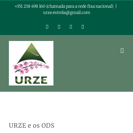
Skip
+351 238 498 160 (chamada para a rede fixa nacional)
|
urze.estrela@gmail.com
to
content
Facebook
Instagram
LinkedIn
YouTube
URZE e os ODS