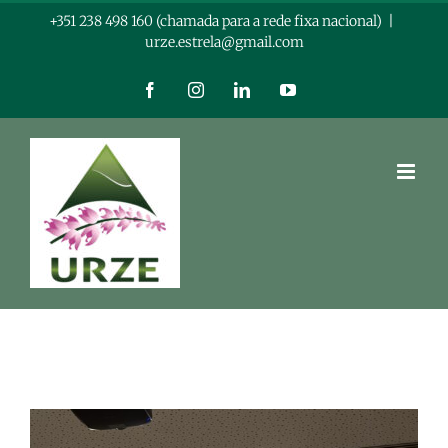
Skip
+351 238 498 160 (chamada para a rede fixa nacional)
|
urze.estrela@gmail.com
to
content
Facebook
Instagram
LinkedIn
YouTube
View